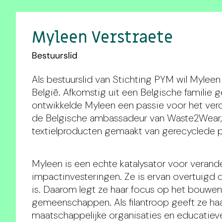
Myleen Verstraete
Bestuurslid
Als bestuurslid van Stichting PYM wil Myleen 
België. Afkomstig uit een Belgische familie ge
ontwikkelde Myleen een passie voor het verd
de Belgische ambassadeur van Waste2Wear, e
textielproducten gemaakt van gerecyclede pl
Myleen is een echte katalysator voor verand
impactinvesteringen. Ze is ervan overtuigd
is. Daarom legt ze haar focus op het bouw
gemeenschappen. Als filantroop geeft ze haar
maatschappelijke organisaties en educatiev