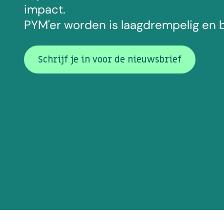
impact.
PYM'er worden is laagdrempelig en 
Schrijf je in voor de nieuwsbrief