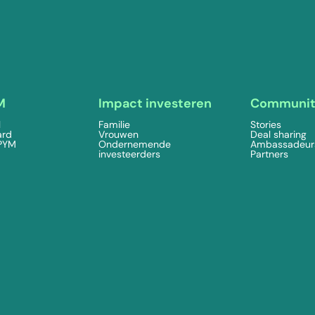
M
Impact investeren
Communi
l
Familie
Stories
ard
Vrouwen
Deal sharing
 PYM
Ondernemende
Ambassadeur
investeerders
Partners