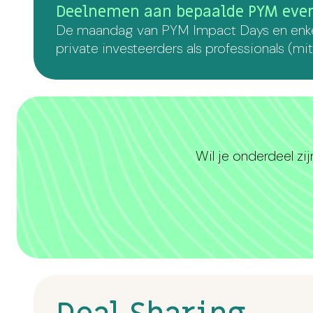
Deelnemen aan bepaalde PYM eve
De maandag van PYM Impact Days en enkele
private investeerders als professionals (m
Wil je onderdeel zi