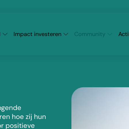
M
Impact investeren
Community
Acti
ogende
eren hoe zij hun
r positieve