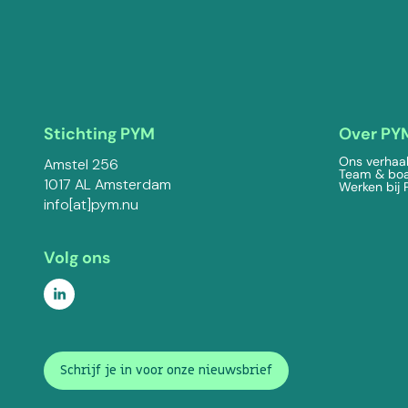
Stichting PYM
Over PY
Ons verhaa
Amstel 256
Team & bo
1017 AL Amsterdam
Werken bij
info[at]pym.nu
Volg ons
Schrijf je in voor onze nieuwsbrief