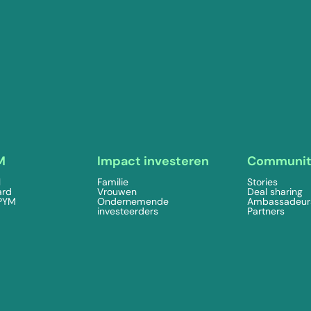
M
Impact investeren
Communi
l
Familie
Stories
ard
Vrouwen
Deal sharing
 PYM
Ondernemende
Ambassadeur
investeerders
Partners