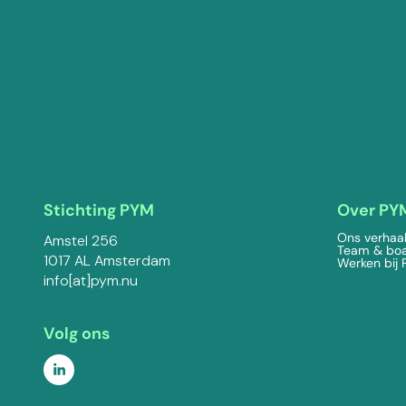
Stichting PYM
Over PY
Ons verhaa
Amstel 256
Team & bo
1017 AL Amsterdam
Werken bij
info[at]pym.nu
Volg ons