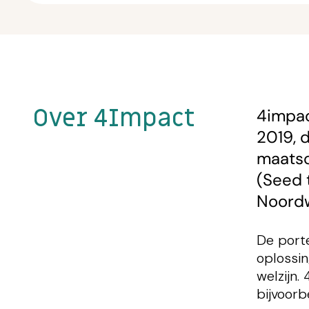
Over 4Impact
4impac
2019, 
maatsc
(Seed 
Noordw
De porte
oplossin
welzijn.
bijvoorb