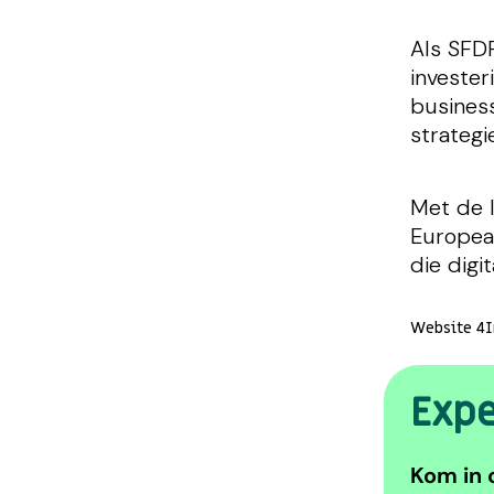
Als SFDR
invester
business
strategi
Met de 
Europea
die digi
Website 4
Expe
Kom in 