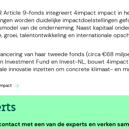
 Article 9-fonds integreert 4impact impact in he
ingen worden duidelijke impactdoelstellingen ge
model van de onderneming. Naast kapitaal onders
e, groei, talentontwikkeling en internationale opsch
lancering van haar tweede fonds (circa €68 milj
n Investment Fund en Invest-NL, bouwt 4impact v
tale innovatie inzetten om concrete klimaat- en m
Impact
rts
contact met een van de experts en verken samen