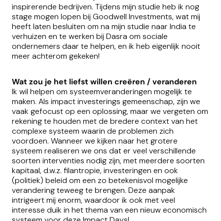
inspirerende bedrijven. Tijdens mijn studie heb ik nog
stage mogen lopen bij Goodwell Investments, wat mij
heeft laten besluiten om na mijn studie naar India te
verhuizen en te werken bij Dasra om sociale
ondernemers daar te helpen, en ik heb eigenlijk nooit
meer achterom gekeken!
Wat zou je het liefst willen creëren / veranderen
Ik wil helpen om systeemveranderingen mogelijk te
maken. Als impact investerings gemeenschap, zijn we
vaak gefocust op een oplossing, maar we vergeten om
rekening te houden met de bredere context van het
complexe systeem waarin de problemen zich
voordoen. Wanneer we kijken naar het grotere
systeem realiseren we ons dat er veel verschillende
soorten interventies nodig zijn, met meerdere soorten
kapitaal, d.w.z. filantropie, investeringen en ook
(politiek) beleid om een zo betekenisvol mogelijke
verandering teweeg te brengen. Deze aanpak
intrigeert mij enorm, waardoor ik ook met veel
interesse duik in het thema van een nieuw economisch
systeem voor deze Impact Days!