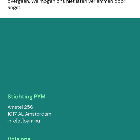
overgaan. We mogen ons niet laten verlammen door
angst.
Stichting PYM
Amstel 256
1017 AL Amsterdam
info[at]pym.nu
Volg ons