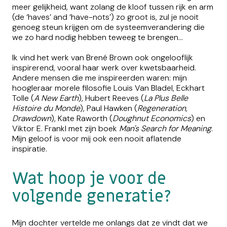
meer gelijkheid, want zolang de kloof tussen rijk en arm
(de ‘haves’ and ‘have-nots’) zo groot is, zul je nooit
genoeg steun krijgen om de systeemverandering die
we zo hard nodig hebben teweeg te brengen...
Ik vind het werk van Brené Brown ook ongelooflijk
inspirerend, vooral haar werk over kwetsbaarheid.
Andere mensen die me inspireerden waren: mijn
hoogleraar morele filosofie Louis Van Bladel, Eckhart
Tolle (
A New Earth
), Hubert Reeves (
La Plus Belle
Histoire du Monde
), Paul Hawken (
Regeneration,
Drawdown
), Kate Raworth (
Doughnut Economics
) en
Viktor E. Frankl met zijn boek
Man's Search for Meaning
.
Mijn geloof is voor mij ook een nooit aflatende
inspiratie.
Wat hoop je voor de
volgende generatie?
Mijn dochter vertelde me onlangs dat ze vindt dat we