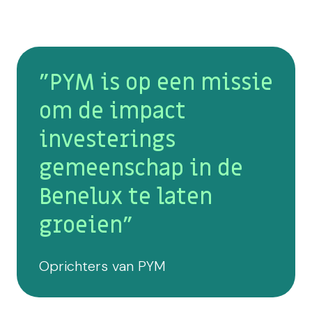
"PYM is op een missie
om de impact
investerings
gemeenschap in de
Benelux te laten
groeien"
Oprichters van PYM