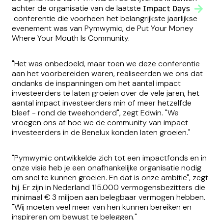
achter de organisatie van de laatste
Impact Days
conferentie die voorheen het belangrijkste jaarlijkse
evenement was van Pymwymic, de Put Your Money
Where Your Mouth Is Community.
"Het was onbedoeld, maar toen we deze conferentie
aan het voorbereiden waren, realiseerden we ons dat
ondanks de inspanningen om het aantal impact
investeerders te laten groeien over de vele jaren, het
aantal impact investeerders min of meer hetzelfde
bleef - rond de tweehonderd", zegt Edwin. "We
vroegen ons af hoe we de community van impact
investeerders in de Benelux konden laten groeien."
"Pymwymic ontwikkelde zich tot een impactfonds en in
onze visie heb je een onafhankelijke organisatie nodig
om snel te kunnen groeien. En dat is onze ambitie", zegt
hij. Er zijn in Nederland 115.000 vermogensbezitters die
minimaal € 3 miljoen aan belegbaar vermogen hebben.
"Wij moeten veel meer van hen kunnen bereiken en
inspireren om bewust te beleggen."