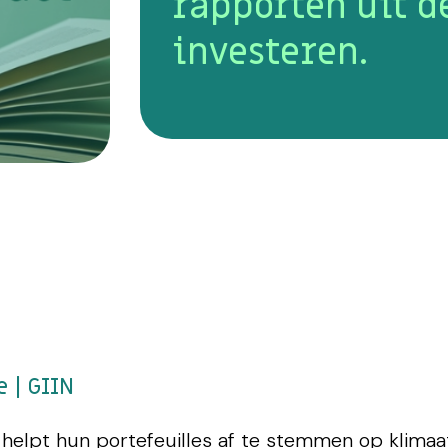
rapporten uit d
investeren.
e | GIIN
 helpt hun portefeuilles af te stemmen op klimaa