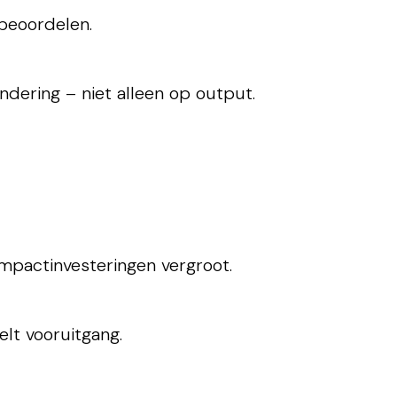
beoordelen.
dering – niet alleen op output.
impactinvesteringen vergroot.
lt vooruitgang.