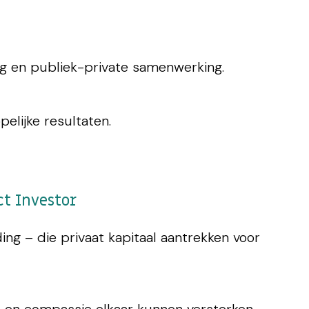
g en publiek-private samenwerking.
lijke resultaten.
ct Investor
ng – die privaat kapitaal aantrekken voor
 en compassie elkaar kunnen versterken.