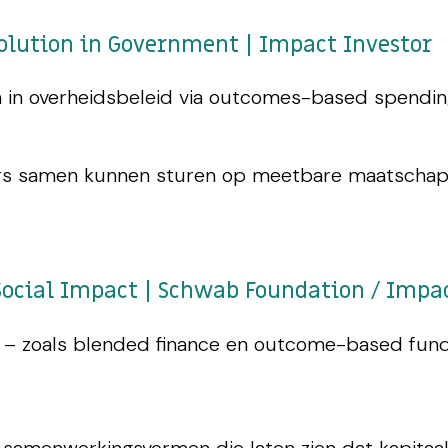
olution in Government | Impact Investor
 in overheidsbeleid via outcomes-based spendin
ers samen kunnen sturen op meetbare maatschappe
Social Impact | Schwab Foundation / Impa
 – zoals blended finance en outcome-based fundi
samenwerkingsvormen die laten zien dat kapitaal