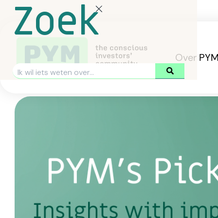
Zoek
Over PY