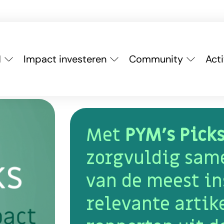
M
Impact investeren
Community
Acti
Met
PYM’s Pick
zorgvuldig same
van de meest in
relevante artik